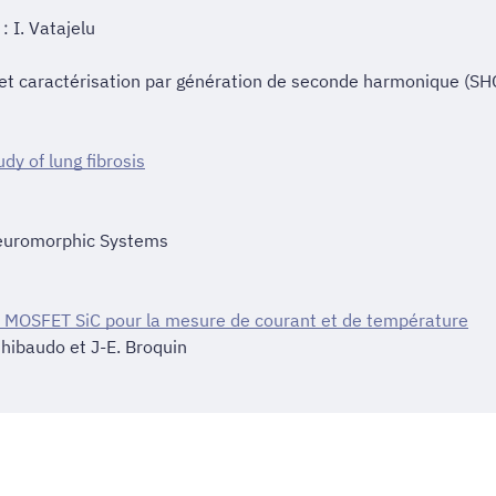
 I. Vatajelu
n et caractérisation par génération de seconde harmonique (SH
udy of lung fibrosis
Neuromorphic Systems
s MOSFET SiC pour la mesure de courant et de température
Ghibaudo et J-E. Broquin