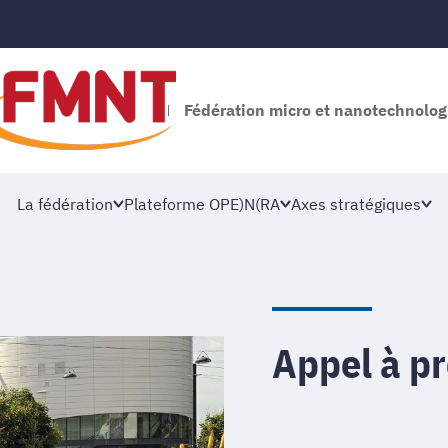
Fédération micro et nanotechnolog
La fédération
Plateforme OPE)N(RA
Axes stratégiques
Appel à p