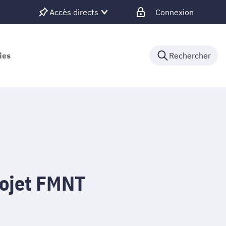
Accès directs
Connexion
ies
Rechercher
rojet FMNT