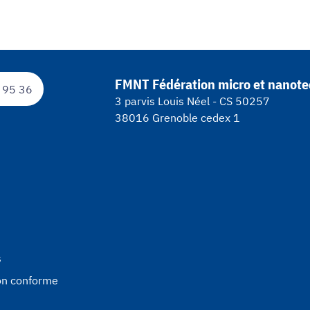
FMNT Fédération micro et nanote
 95 36
3 parvis Louis Néel - CS 50257
38016 Grenoble cedex 1
s
non conforme