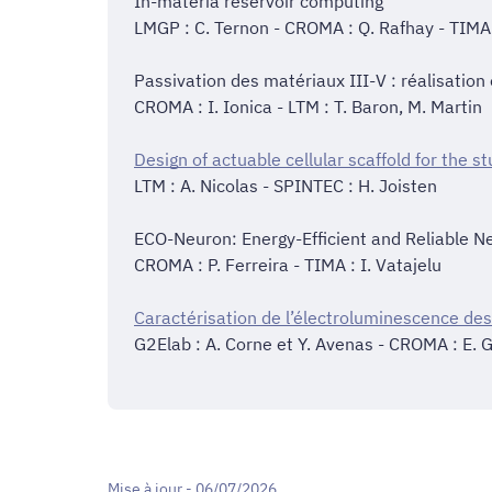
In-materia reservoir computing
LMGP : C. Ternon - CROMA : Q. Rafhay - TIMA :
Passivation des matériaux III-V : réalisatio
CROMA : I. Ionica - LTM : T. Baron, M. Martin
Design of actuable cellular scaffold for the st
LTM : A. Nicolas - SPINTEC : H. Joisten
ECO-Neuron: Energy-Efficient and Reliable 
CROMA : P. Ferreira - TIMA : I. Vatajelu
Caractérisation de l’électroluminescence de
G2Elab : A. Corne et Y. Avenas - CROMA : E. 
Mise à jour - 06/07/2026