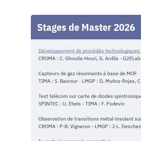
Stages de Master 2026
Développement de procédés technologiques as
CROMA : C. Ghouila-Houri, G. Ardila - G2ELab
Capteurs de gaz résonnants à base de MOF
TIMA : S. Basrour - LMGP : D. Muñoz-Rojas, C
Test télécom sur carte de diodes spintroniqu
SPINTEC : U. Ebels - TIMA : F. Podevin
Observation de transitions métal-insolant su
CROMA : P-B. Vigneron - LMGP : J-L. Descha