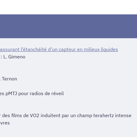
surant l’étanchéité d’un capteur en milieux liquides
 : L. Gimeno
. Ternon
es pMTJ pour radios de réveil
r des films de VO2 induitent par un champ terahertz intense
nvres