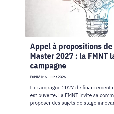
Master
2027
:
la
Appel à propositions de
FMNT
Master 2027 : la FMNT l
lance
campagne
sa
campagne
Publié le 6 juillet 2026
La campagne 2027 de financement d
est ouverte. La FMNT invite sa comm
proposer des sujets de stage innovant