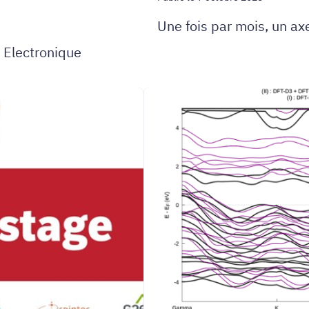
Une fois par mois, un axe
n Electronique
Etude
des
effets
de
proximité
dans
les
hétérostructures