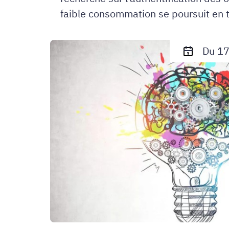
faible consommation se poursuit en 
Appel
Du 17
à
sujets
de
stage
2026