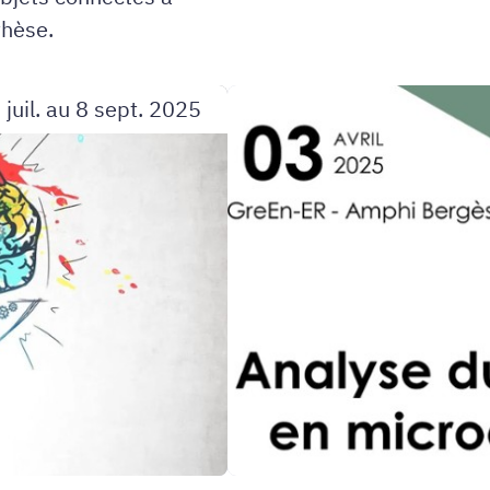
thèse.
Séminaire
 juil. au 8 sept. 2025
conjoint
FMNT
et
Graduate
School
SUMMIT