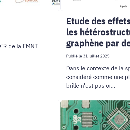
à
base
Etude des effet
de
les hétérostruc
graphène
graphène par de
par
ODIR de la FMNT
des
Publié le 31 juillet 2025
méthodes
Dans le contexte de la s
ab
considéré comme une pla
brille n'est pas or…
initio
Exposé
d'Attila
Geczy