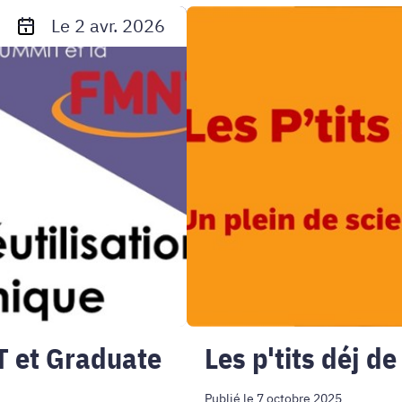
Les
Le 2 avr. 2026
p'tits
déj
de
la
FMNT
T et Graduate
Les p'tits déj d
Publié le 7 octobre 2025