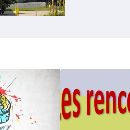
Les
Rencontres
FMNT
de
printemps
2026