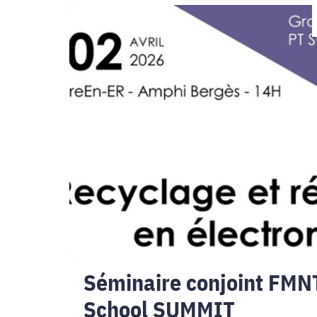
Séminaire
conjoint
FMNT
et
Graduate
School
SUMMIT
Séminaire conjoint FMN
School SUMMIT